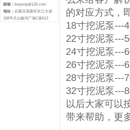
邮箱：
bxpump@126.com
的对应方式，
地址：
石家庄高新区长江大道
168号天山银河广场C座613
18寸挖泥泵---
22寸挖泥泵---
24寸挖泥泵---
26寸挖泥泵---
28寸挖泥泵---
32寸挖泥泵---
以后大家可以
带来帮助，更