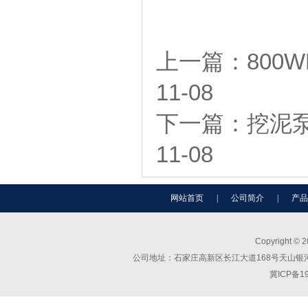
上一篇：
80
11-08
下一篇：
挖泥
11-08
网站首页
|
公司简介
|
产品
Copyright ©
公司地址：石家庄高新区长江大道168号天山银河广场C座
冀ICP备1