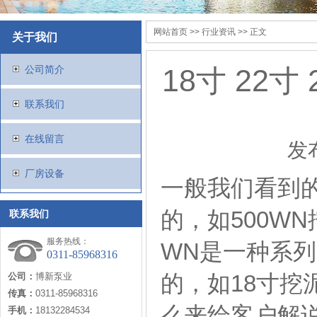
网站首页
>>
行业资讯
>> 正文
关于我们
公司简介
18寸 22寸
联系我们
在线留言
发
厂房设备
一般我们看到
的，如500W
联系我们
服务热线：
WN是一种系
0311-85968316
的，如18寸挖
公司：
博新泵业
传真：
0311-85968316
么来给客户解
手机：
18132284534