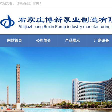
欢迎光临，【博新泵业】官网！
网站首页
公司简介
产品展示
厂房设备