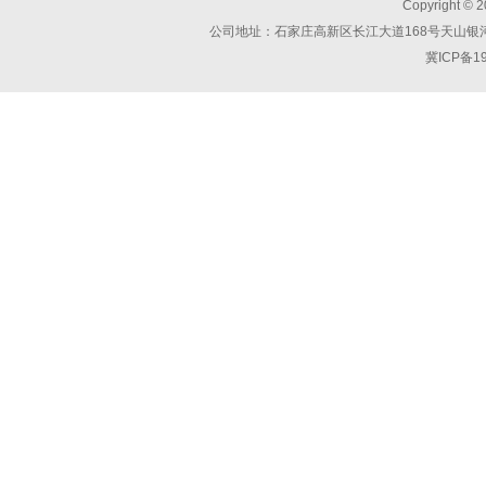
Copyright ©
公司地址：石家庄高新区长江大道168号天山银河广场C座
冀ICP备1