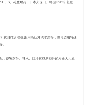
H、S、荷兰耐荷、日本久保田、德国KSB等)基础
和农田排涝灌溉;船用高压冲洗水泵等，也可选用特殊
等。
配，使密封件、轴承、口环这些易损件的寿命大大延