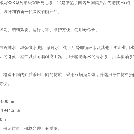
为SXK系列单级双吸离心泵，它是借鉴了国内外同类产品先进技术(如：S
手段研制的新一代高效节能产品。
高、结构紧凑、运行可靠、维护方便、使用寿命长。
排水、城镇供水;电厂循环水、化工厂冷却循环水及其他工矿企业用水
大的引黄工程中以及耐磨耐腐工况，用于输送海水的海水泵、油库输油泵
输送不同的介质采用不同的材质，采用双蜗壳泵体，并选用最佳材料搭
方便。
000mm
9440m3/h
0m
保证质量，价格合理，有质保。