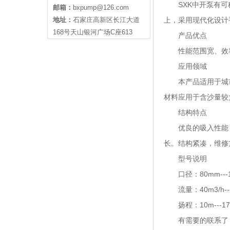
SXK中开泵有可称
邮箱：
bxpump@126.com
地址：
石家庄高新区长江大道
上，采用现代化设计
168号天山银河广场C座613
产品优点
性能范围宽、效率
应用领域
本产品适用于城市给
材料应用于含沙量较
结构特点
优良的吸入性能，
长。结构紧凑，维修
型号说明
口径：80mm---1
流量：40m3/h---1
扬程：10m---17
有需要的联系了，