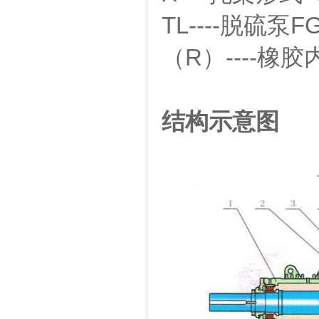
TL----脱硫泵F
（R）----橡
结构示意图