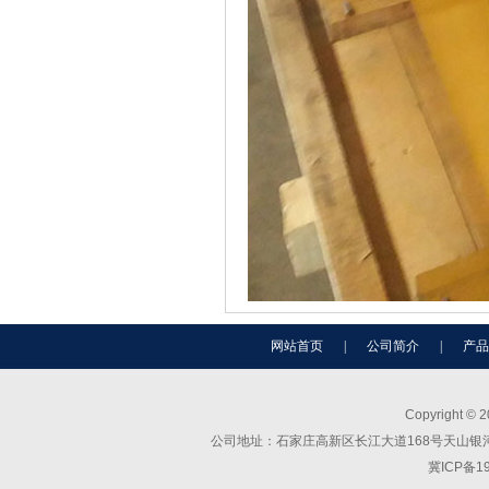
网站首页
|
公司简介
|
产品
Copyright ©
公司地址：石家庄高新区长江大道168号天山银河广场C座
冀ICP备1