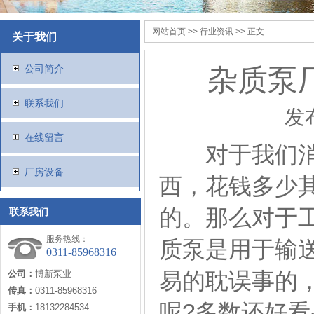
网站首页
>>
行业资讯
>> 正文
关于我们
公司简介
杂质泵
联系我们
发
在线留言
对于我们消费
厂房设备
西，花钱多少
的。那么对于
联系我们
服务热线：
质泵是用于输
0311-85968316
易的耽误事的
公司：
博新泵业
传真：
0311-85968316
呢?多数还好
手机：
18132284534