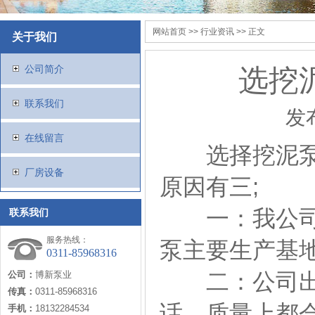
网站首页
>>
行业资讯
>> 正文
关于我们
公司简介
选挖
联系我们
发
在线留言
选择挖泥泵厂
厂房设备
原因有三;
一：我公司是
联系我们
服务热线：
泵主要生产基
0311-85968316
二：公司出口
公司：
博新泵业
传真：
0311-85968316
话，质量上都
手机：
18132284534